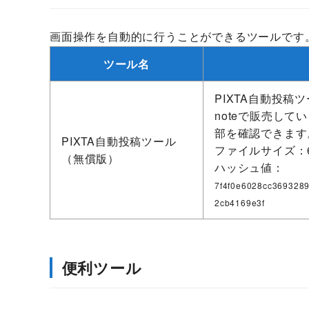
画面操作を自動的に行うことができるツールです
ツール名
PIXTA自動投稿
noteで販売して
部を確認できます
PIXTA自動投稿ツール
ファイルサイズ：6
（無償版）
ハッシュ値：
7f4f0e6028cc369328
2cb4169e3f
便利ツール