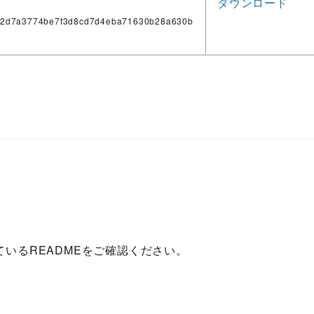
ダウンロード
92d7a3774be7f3d8cd7d4eba71630b28a630b
ているREADMEをご確認ください。