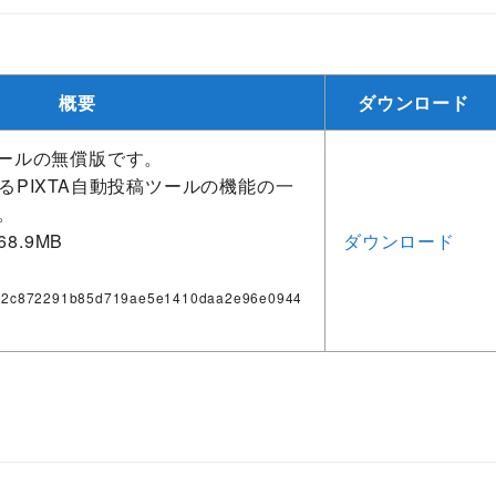
。
概要
ダウンロード
ツールの無償版です。
いるPIXTA自動投稿ツールの機能の一
。
8.9MB
ダウンロード
92c872291b85d719ae5e1410daa2e96e0944