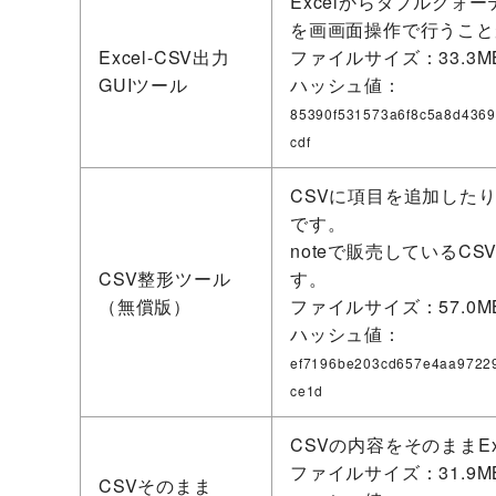
Excelからダブルクォ
を画画面操作で行うこと
Excel-CSV出力
ファイルサイズ：33.3M
GUIツール
ハッシュ値：
85390f531573a6f8c5a8d436
cdf
CSVに項目を追加した
です。
noteで販売しているC
CSV整形ツール
す。
（無償版）
ファイルサイズ：57.0M
ハッシュ値：
ef7196be203cd657e4aa9722
ce1d
CSVの内容をそのままE
ファイルサイズ：31.9M
CSVそのまま