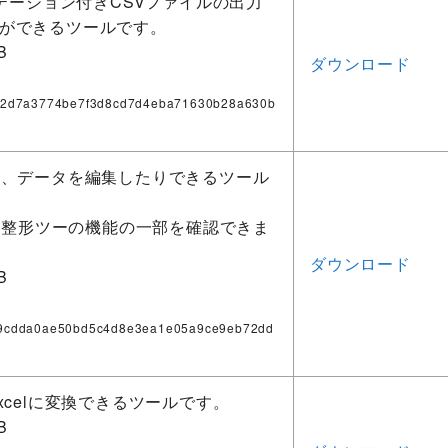
ーテーション付きCSVファイルの出力
ができるツールです。
B
ダウンロード
92d7a3774be7f3d8cd7d4eba71630b28a630b
り、データを編集したりできるツール
SV整形ツーの機能の一部を確認できま
ダウンロード
B
9cdda0ae50bd5c4d8e3ea1e05a9ce9eb72dd
xcelに変換できるツールです。
B