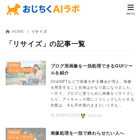
HOME
リサイズ
「リサイズ」の記事一覧
Python
ブログ用画像を一括処理できるGUIツー
ツール・アプリ
ルを紹介
ChatGPTなどで画像を作る機会が増え、画像
を用意すること自体はかなり楽になりました。
一方で、ブログに使うために画像をリサイズし
たり、アイキャッチ用にトリミングしたりする
作業は、今も手作業のままという方も…
2026年2月8日
ojichiku
Python
画像処理を一括で終わらせたい人へ
ツール・アプリ