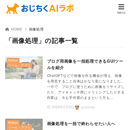
HOME
画像処理
「画像処理」の記事一覧
Python
ブログ用画像を一括処理できるGUIツー
ツール・アプリ
ルを紹介
ChatGPTなどで画像を作る機会が増え、画像
を用意すること自体はかなり楽になりました。
一方で、ブログに使うために画像をリサイズし
たり、アイキャッチ用にトリミングしたりする
作業は、今も手作業のままという方も…
2026年2月8日
ojichiku
Python
画像処理を一括で終わらせたい人へ
ツール・アプリ