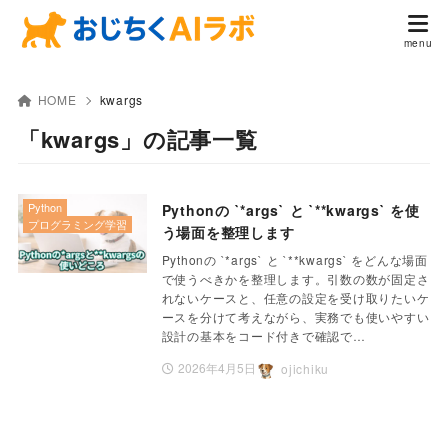
HOME
kwargs
「kwargs」の記事一覧
Python
Pythonの `*args` と `**kwargs` を使
プログラミング学習
う場面を整理します
Pythonの `*args` と `**kwargs` をどんな場面
で使うべきかを整理します。引数の数が固定さ
れないケースと、任意の設定を受け取りたいケ
ースを分けて考えながら、実務でも使いやすい
設計の基本をコード付きで確認で…
2026年4月5日
ojichiku