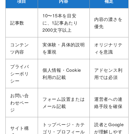
項目
内容
補足
10〜15本を目安
内容の濃さを
記事数
に、1記事あたり
優先
2000文字以上
コンテン
実体験・具体的説明
オリジナリテ
ツ内容
を重視
ィを意識
プライバ
個人情報・Cookie
アドセンス利
シーポリ
利用の記載
用では必須
シー
お問い合
フォーム設置または
運営者への連
わせペー
メール記載
絡手段を確保
ジ
トップページ・カテ
読者とGoogle
サイト構
ゴリ・プロフィール
が理解しやす