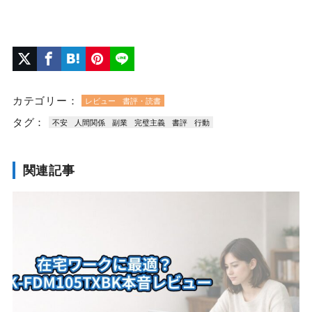
カテゴリー：
レビュー
書評・読書
タグ：
不安
人間関係
副業
完璧主義
書評
行動
関連記事