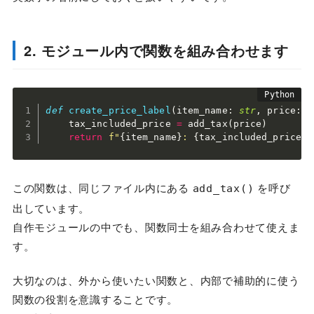
2. モジュール内で関数を組み合わせます
def
create_price_label
(
item_name
:
str
,
 price
:
i
    tax_included_price 
=
 add_tax
(
price
)
return
f"
{
item_name
}
: 
{
tax_included_price
:
,
この関数は、同じファイル内にある
を呼び
add_tax()
出しています。
自作モジュールの中でも、関数同士を組み合わせて使えま
す。
大切なのは、外から使いたい関数と、内部で補助的に使う
関数の役割を意識することです。