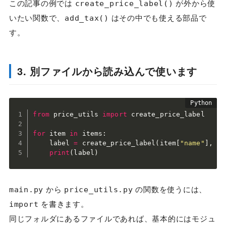
この記事の例では
が外から使
create_price_label()
いたい関数で、
はその中でも使える部品で
add_tax()
す。
3. 別ファイルから読み込んで使います
from
 price_utils 
import
 create_price_label

for
 item 
in
 items
:
    label 
=
 create_price_label
(
item
[
"name"
]
,
 it
print
(
label
)
から
の関数を使うには、
main.py
price_utils.py
を書きます。
import
同じフォルダにあるファイルであれば、基本的にはモジュ