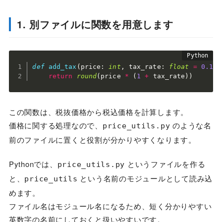
1. 別ファイルに関数を用意します
def
add_tax
(
price
:
int
,
 tax_rate
:
float
=
0.1
)
return
round
(
price 
*
(
1
+
 tax_rate
)
)
この関数は、税抜価格から税込価格を計算します。
価格に関する処理なので、
のような名
price_utils.py
前のファイルに置くと役割が分かりやすくなります。
Pythonでは、
というファイルを作る
price_utils.py
と、
という名前のモジュールとして読み込
price_utils
めます。
ファイル名はモジュール名になるため、短く分かりやすい
英数字の名前にしておくと扱いやすいです。