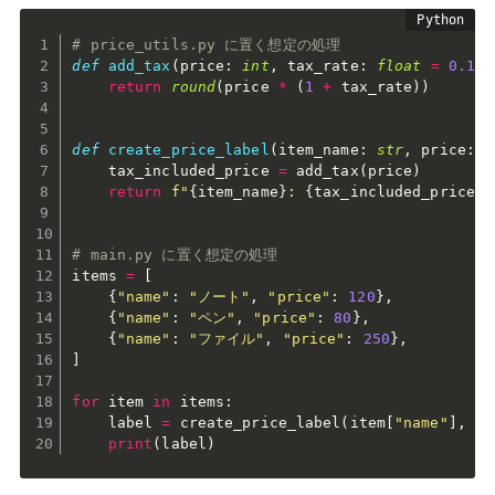
# price_utils.py に置く想定の処理
def
add_tax
(
price
:
int
,
 tax_rate
:
float
=
0.1
)
return
round
(
price 
*
(
1
+
 tax_rate
)
)
def
create_price_label
(
item_name
:
str
,
 price
:
i
    tax_included_price 
=
 add_tax
(
price
)
return
f"
{
item_name
}
: 
{
tax_included_price
:
,
# main.py に置く想定の処理
items 
=
[
{
"name"
:
"ノート"
,
"price"
:
120
}
,
{
"name"
:
"ペン"
,
"price"
:
80
}
,
{
"name"
:
"ファイル"
,
"price"
:
250
}
,
]
for
 item 
in
 items
:
    label 
=
 create_price_label
(
item
[
"name"
]
,
 it
print
(
label
)