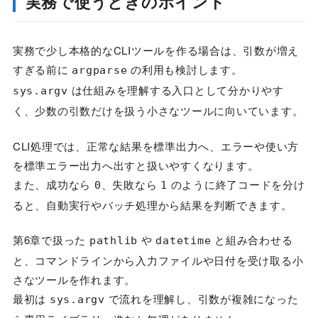
実務で使うときのポイント
実務で少し本格的なCLIツールを作る場合は、引数が増え
すぎる前に
の利用も検討します。
argparse
は仕組みを理解する入口として分かりやす
sys.argv
く、少数の引数だけを扱う小さなツールに向いています。
CLI処理では、正常な結果を標準出力へ、エラーや使い方
を標準エラー出力へ出すと扱いやすくなります。
また、成功なら
、失敗なら
のように終了コードを分け
0
1
ると、自動実行やバッチ処理から結果を判断できます。
第6章で扱った
や
と組み合わせる
pathlib
datetime
と、コマンドラインから入力ファイルや日付を受け取る小
さなツールを作れます。
最初は
で流れを理解し、引数が複雑になった
sys.argv