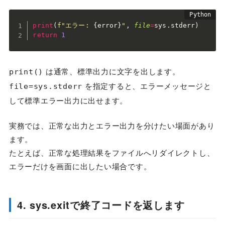
print
(
f"エラー: 
{
error
}
"
,
file
=
sys
.
stderr
)
return
1
は通常、標準出力に文字を出します。
print()
を指定すると、エラーメッセージと
file=sys.stderr
して標準エラー出力に出せます。
実務では、正常な出力とエラー出力を分けたい場面があり
ます。
たとえば、正常な処理結果をファイルへリダイレクトし、
エラーだけを画面に出したい場合です。
4. sys.exitで終了コードを返します