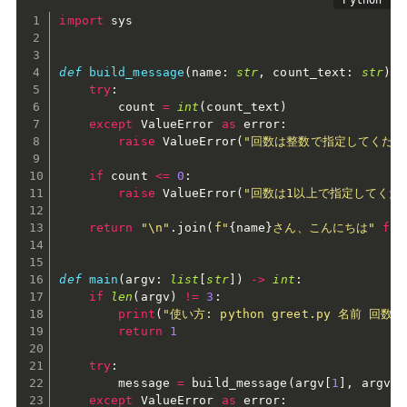
import
 sys

def
build_message
(
name
:
str
,
 count_text
:
str
)
-
try
:
        count 
=
int
(
count_text
)
except
 ValueError 
as
 error
:
raise
 ValueError
(
"回数は整数で指定してくださ
if
 count 
<=
0
:
raise
 ValueError
(
"回数は1以上で指定してくだ
return
"\n"
.
join
(
f"
{
name
}
さん、こんにちは"
for
def
main
(
argv
:
list
[
str
]
)
-
>
int
:
if
len
(
argv
)
!=
3
:
print
(
"使い方: python greet.py 名前 回数"
return
1
try
:
        message 
=
 build_message
(
argv
[
1
]
,
 argv
[
2
except
 ValueError 
as
 error
: