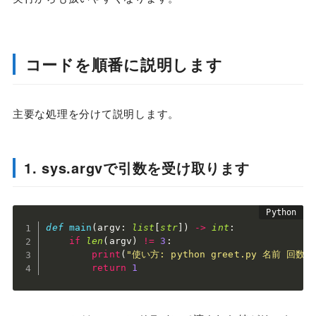
コードを順番に説明します
主要な処理を分けて説明します。
1. sys.argvで引数を受け取ります
def
main
(
argv
:
list
[
str
]
)
-
>
int
:
if
len
(
argv
)
!=
3
:
print
(
"使い方: python greet.py 名前 回数"
return
1