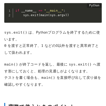
if
 __name__ 
==
"__main__"
:
    sys
.
exit
(
main
(
sys
.
argv
)
)
は、Pythonプログラムを終了するために使
sys.exit()
います。
を渡すと正常終了、
などの0以外を渡すと異常終了と
0
1
して扱われます。
が終了コードを返し、最後に
へ渡
main()
sys.exit()
す形にしておくと、処理の見通しがよくなります。
テストを書く場合も、
を直接呼び出して戻り値を
main()
確認しやすくなります。