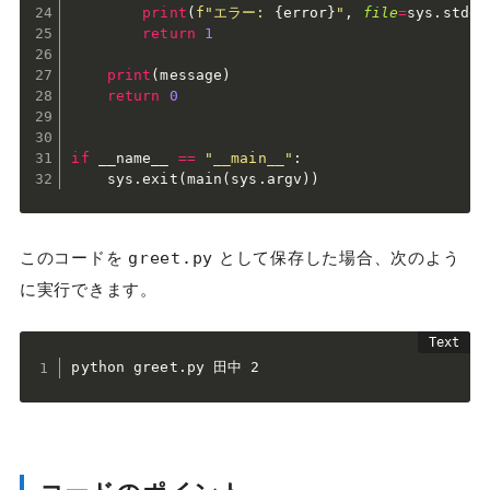
print
(
f"エラー: 
{
error
}
"
,
file
=
sys
.
stder
return
1
print
(
message
)
return
0
if
 __name__ 
==
"__main__"
:
    sys
.
exit
(
main
(
sys
.
argv
)
)
このコードを
として保存した場合、次のよう
greet.py
に実行できます。
python greet.py 田中 2