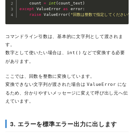
    count 
=
int
(
count_text
)
except
 ValueError 
as
 error
:
raise
 ValueError
(
"回数は整数で指定してください"
)
コマンドライン引数は、基本的に文字列として渡されま
す。
数字として使いたい場合は、
などで変換する必要
int()
があります。
ここでは、回数を整数に変換しています。
変換できない文字列が渡された場合は
にな
ValueError
るため、分かりやすいメッセージに変えて呼び出し元へ伝
えています。
3. エラーを標準エラー出力に出します