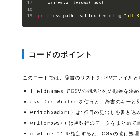
    writer
.
writerows
(
rows
)
print
(
csv_path
.
read_text
(
encoding
=
"utf-8
コードのポイント
このコードでは、辞書のリストをCSVファイル
でCSVの列名と列の順番を決め
fieldnames
を使うと、辞書のキーと
csv.DictWriter
は1行目の見出しを書き込
writeheader()
は複数行のデータをまとめて
writerows()
を指定すると、CSVの改行処
newline=""