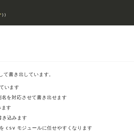
"
)
)
として書き出しています。
ています
列名を対応させて書き出せます
みます
書き込みます
理を
モジュールに任せやすくなります
csv