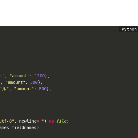
ト"
,
"amount"
:
1200
}
,
"
,
"amount"
:
300
}
,
イル"
,
"amount"
:
800
}
,
utf-8"
,
 newline
=
""
)
as
file
:
ames
=
fieldnames
)