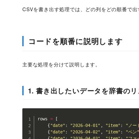
CSVを書き出す処理では、どの列をどの順番で
コードを順番に説明します
主要な処理を分けて説明します。
1. 書き出したいデータを辞書の
rows 
=
[
{
"date"
:
"2026-04-01"
,
"item"
:
"ノー
{
"date"
:
"2026-04-02"
,
"item"
:
"ペン
{
"date"
:
"2026-04-03"
,
"item"
:
"ファ