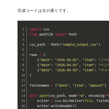
完成コードは次の通りです。
import
from
 pathlib 
import
 Path

csv_path 
=
 Path
(
"sample_output.csv"
)
rows 
=
[
{
"date"
:
"2026-04-01"
,
"item"
:
"ノー
{
"date"
:
"2026-04-02"
,
"item"
:
"ペン
{
"date"
:
"2026-04-03"
,
"item"
:
"ファ
]
fieldnames 
=
[
"date"
,
"item"
,
"amount"
]
with
open
(
csv_path
,
 mode
=
"w"
,
 encoding
=
"
    writer 
=
 csv
.
DictWriter
(
file
,
 fieldn
    writer
.
writeheader
(
)