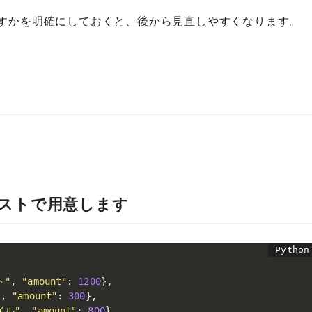
出すかを明確にしておくと、後から見直しやすくなります。
リストで用意します
ト"
,
"amount"
:
1200
}
,
"
,
"amount"
:
300
}
,
イル"
,
"amount"
:
800
}
,