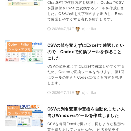
ChatGPTで依頼内容を整理し、CodexでCSV
を罫線付きExcelに変換するツールを作成しま
した。CSVの値を文字列のまま出力し、Excel
で確認しやすくする流れを紹介します。
2026年7月4日
ojichiku
Codex
Python
CSVの値を変えずにExcelで確認したい
ツール・アプリ
ので、Codexで変換ツールを作ること
にした
CSVの値を変えずにExcelで確認しやすくする
ため、Codexで変換ツールを作ります。第1回
はツールの動きとCodexに伝える内容を整理
します。
2026年7月1日
ojichiku
Python
CSVの列名変更や置換を自動化したい人
ツール・アプリ
向けWindowsツールを作成しました
CSVを毎回Excelで開いて、同じような整形作
業を繰り返していませんか。 列名を変更す