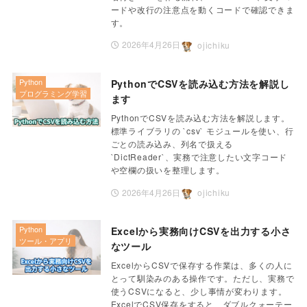
ードや改行の注意点を動くコードで確認できま
す。
2026年4月26日
ojichiku
Python
PythonでCSVを読み込む方法を解説し
プログラミング学習
ます
PythonでCSVを読み込む方法を解説します。
標準ライブラリの `csv` モジュールを使い、行
ごとの読み込み、列名で扱える
`DictReader`、実務で注意したい文字コード
や空欄の扱いを整理します。
2026年4月26日
ojichiku
Python
Excelから実務向けCSVを出力する小さ
ツール・アプリ
なツール
ExcelからCSVで保存する作業は、多くの人に
とって馴染みのある操作です。ただし、実務で
使うCSVになると、少し事情が変わります。
ExcelでCSV保存をすると、ダブルクォーテー