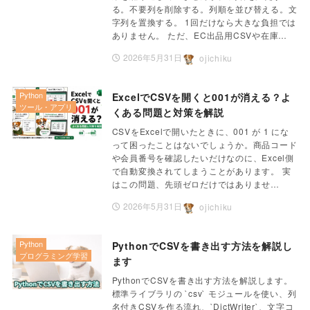
る。不要列を削除する。列順を並び替える。文
字列を置換する。 1回だけなら大きな負担では
ありません。 ただ、EC出品用CSVや在庫…
2026年5月31日
ojichiku
Python
ExcelでCSVを開くと001が消える？よ
ツール・アプリ
くある問題と対策を解説
CSVをExcelで開いたときに、001 が 1 にな
って困ったことはないでしょうか。商品コード
や会員番号を確認したいだけなのに、Excel側
で自動変換されてしまうことがあります。 実
はこの問題、先頭ゼロだけではありませ…
2026年5月31日
ojichiku
Python
PythonでCSVを書き出す方法を解説し
プログラミング学習
ます
PythonでCSVを書き出す方法を解説します。
標準ライブラリの `csv` モジュールを使い、列
名付きCSVを作る流れ、`DictWriter`、文字コ