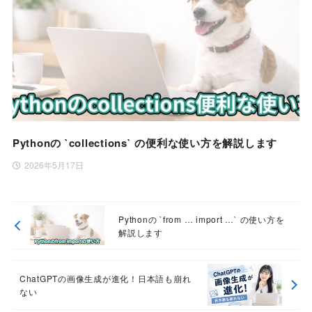
Pythonの `collections` の便利な使い方を解説します
2026年5月17日
Pythonの `from … import …` の使い方を
解説します
ChatGPTの画像生成が進化！日本語も崩れ
ない