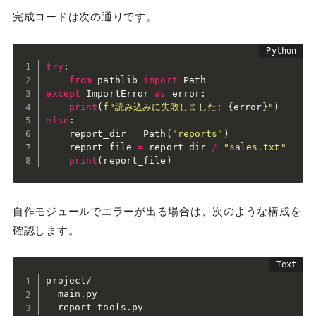
完成コードは次の通りです。
try
:
from
 pathlib 
import
except
 ImportError 
as
 error
:
print
(
f"読み込みに失敗しました: 
{
error
}
"
)
else
:
    report_dir 
=
 Path
(
"reports"
)
    report_file 
=
 report_dir 
/
"sales.txt"
print
(
report_file
)
自作モジュールでエラーが出る場合は、次のような構成を
確認します。
project/

  main.py

  report_tools.py