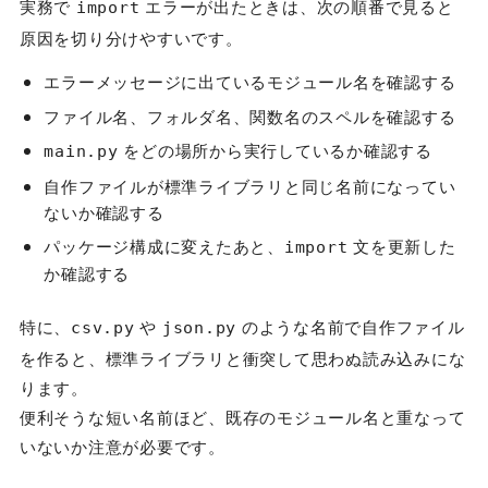
実務で
エラーが出たときは、次の順番で見ると
import
原因を切り分けやすいです。
エラーメッセージに出ているモジュール名を確認する
ファイル名、フォルダ名、関数名のスペルを確認する
をどの場所から実行しているか確認する
main.py
自作ファイルが標準ライブラリと同じ名前になってい
ないか確認する
パッケージ構成に変えたあと、
文を更新した
import
か確認する
特に、
や
のような名前で自作ファイル
csv.py
json.py
を作ると、標準ライブラリと衝突して思わぬ読み込みにな
ります。
便利そうな短い名前ほど、既存のモジュール名と重なって
いないか注意が必要です。