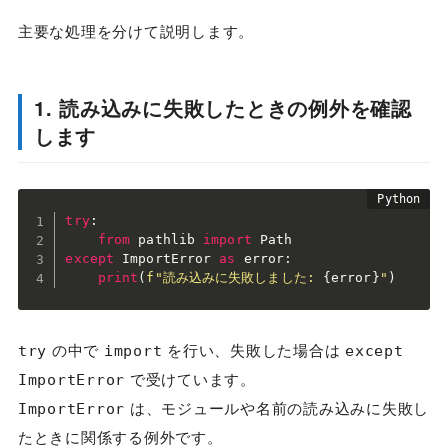
主要な処理を分けて説明します。
1. 読み込みに失敗したときの例外を確認
します
try
:
from
 pathlib 
import
except
 ImportError 
as
 error
:
print
(
f"読み込みに失敗しました: 
{
error
}
"
)
の中で
を行い、失敗した場合は
try
import
except
で受けています。
ImportError
は、モジュールや名前の読み込みに失敗し
ImportError
たときに関係する例外です。