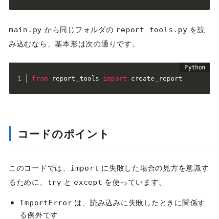
から同じフォルダの
を読
main.py
report_tools.py
み込むなら、基本形は次の通りです。
from
 report_tools 
import
 create_report
コードのポイント
このコードでは、
に失敗した場合の見方を意識す
import
るために、
と
を使っています。
try
except
は、読み込みに失敗したときに関係す
ImportError
る例外です